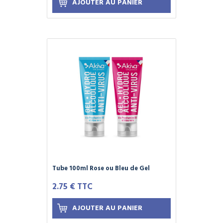
AJOUTER AU PANIER
Tube 100ml Rose ou Bleu de Gel
Hydroalcoolique AKIVA - Format
2.75 € TTC
Familial - Élu produit de l'année 2021 -
Virucide EN14476 et Bactéricide
EN1276
AJOUTER AU PANIER