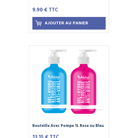
toutes surfaces - Sans alcool - Sans
9.90 € TTC
rinçage
AJOUTER AU PANIER
Bouteille Avec Pompe 1L Rose ou Bleu
de Gel Hydroalcoolique AKIVA -
13.15 € TTC
Format Bureaux - Élu produit de